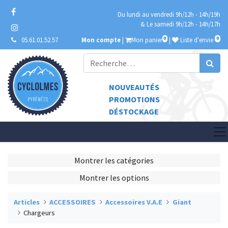
Du lundi au vendredi 9h/12h - 14h/19h
& Le samedi 9h/12h - 14h/17h
0
0
05.61.01.52.57
Mon compte
|
Mon panier
|
Liste d'envie
NOUVEAUTÉS
PROMOTIONS
DÉSTOCKAGE
Montrer les catégories
Montrer les options
Articles
ACCESSOIRES
Accessoires V.A.E
Giant
Chargeurs