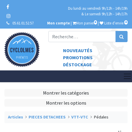
Du lundi au vendredi 9h/12h - 14h/19h
& Le samedi 9h/12h - 14h/17h
0
0
05.61.01.52.57
Mon compte
|
Mon panier
|
Liste d'envie
NOUVEAUTÉS
PROMOTIONS
DÉSTOCKAGE
Montrer les catégories
Montrer les options
Articles
PIECES DETACHEES
VTT-VTC
Pédales