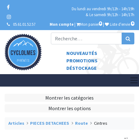
Du lundi au vendredi 9h/12h - 14h/19h
& Le samedi 9h/12h - 14h/17h
0
0
05.61.01.52.57
Mon compte
|
Mon panier
|
Liste d'envie
NOUVEAUTÉS
PROMOTIONS
DÉSTOCKAGE
Montrer les catégories
Montrer les options
Articles
PIECES DETACHEES
Route
Cintres