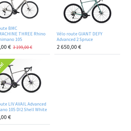
oute BMC
ACHINE THREE Rhino
Vélo route GIANT DEFY
himano 105
Advanced 2 Spruce
,00
€
2 650,00
€
3 199,00
€
au!
oute LIV AVAIL Advanced
ano 105 DI2 Shell White
,00
€