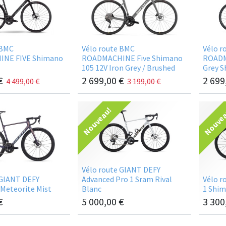
 BMC
Vélo route BMC
Vélo r
NE FIVE Shimano
ROADMACHINE Five Shimano
ROADM
105 12V Iron Grey / Brushed
Grey S
€
2 699,00
€
2 699
4 499,00
€
3 199,00
€
Nouveau!
Nouve
Vélo route GIANT DEFY
 GIANT DEFY
Advanced Pro 1 Sram Rival
Vélo r
 Meteorite Mist
Blanc
1 Shim
€
5 000,00
€
3 300