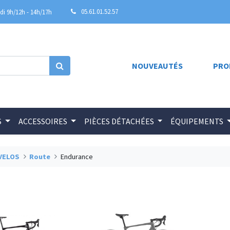
05.61.01.52.57
i 9h/12h - 14h/17h
NOUVEAUTÉS
PRO
S
ACCESSOIRES
PIÈCES DÉTACHÉES
ÉQUIPEMENTS
VELOS
Route
Endurance