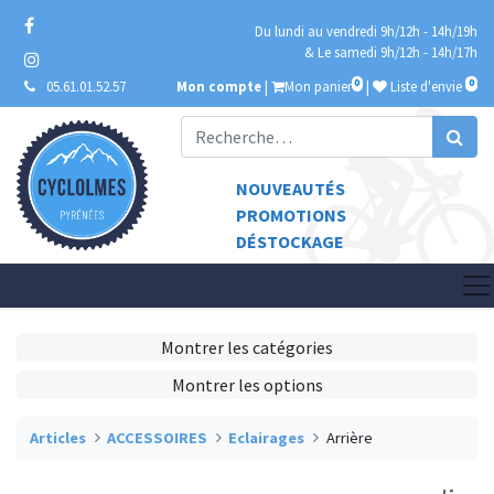
Du lundi au vendredi 9h/12h - 14h/19h
& Le samedi 9h/12h - 14h/17h
0
0
05.61.01.52.57
Mon compte
|
Mon panier
|
Liste d'envie
NOUVEAUTÉS
PROMOTIONS
DÉSTOCKAGE
Montrer les catégories
Montrer les options
Articles
ACCESSOIRES
Eclairages
Arrière