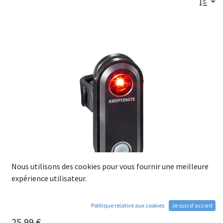
Nous utilisons des cookies pour vous fournir une meilleure
expérience utilisateur.
Politique relative aux cookies
Je suis d'accord
Eclairage KRYPTONITE R-30 USB 1 LED Arrière
25,99
€