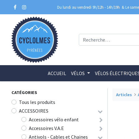
Du lundi au vendredi 9h/12h - 14h/19h
& Le samed
ACCUEIL
VÉLOS
VÉLOS ÉLECTRIQUE
CATÉGORIES
Articles
Tous les produits
ACCESSOIRES
Accessoires vélo enfant
Accessoires V.A.E
Antivols - Cables et Chaines