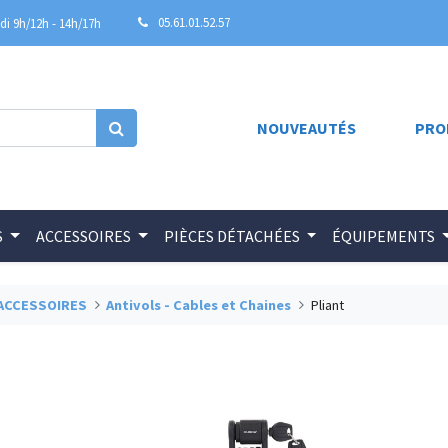
05.61.01.52.57
i 9h/12h - 14h/17h
NOUVEAUTÉS
PRO
S
ACCESSOIRES
PIÈCES DÉTACHÉES
ÉQUIPEMENTS
ACCESSOIRES
Antivols - Cables et Chaines
Pliant