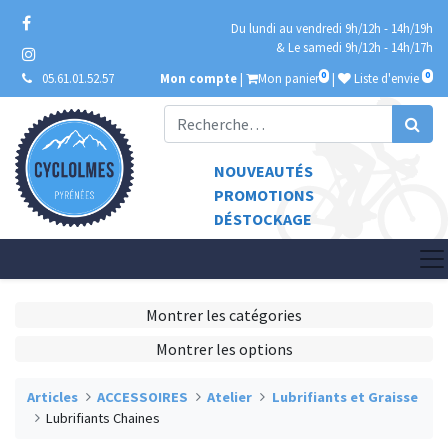
Du lundi au vendredi 9h/12h - 14h/19h
& Le samedi 9h/12h - 14h/17h
0
0
05.61.01.52.57
Mon compte
|
Mon panier
|
Liste d'envie
NOUVEAUTÉS
PROMOTIONS
DÉSTOCKAGE
Montrer les catégories
Montrer les options
Articles
ACCESSOIRES
Atelier
Lubrifiants et Graisse
Lubrifiants Chaines