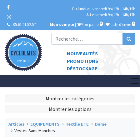
Du lundi au vendredi 9h/12h - 14h/19h
& Le samedi 9h/12h - 14h/17h
0
0
05.61.01.52.57
Mon compte
|
Mon panier
|
Liste d'envie
NOUVEAUTÉS
PROMOTIONS
DÉSTOCKAGE
Montrer les catégories
Montrer les options
Articles
EQUIPEMENTS
Textile ETE
Dame
Vestes Sans Manches