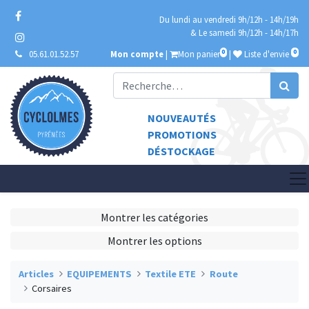
Du lundi au vendredi 9h/12h - 14h/19h
& Le samedi 9h/12h - 14h/17h
0
0
05.61.01.52.57
Mon compte
|
Mon panier
|
Liste d'envie
NOUVEAUTÉS
PROMOTIONS
DÉSTOCKAGE
Montrer les catégories
Montrer les options
Articles
EQUIPEMENTS
Textile ETE
Route
Corsaires