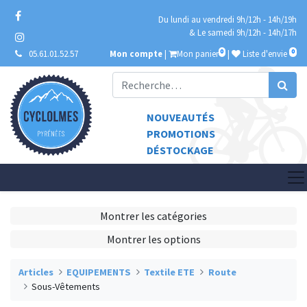
Du lundi au vendredi 9h/12h - 14h/19h
& Le samedi 9h/12h - 14h/17h
0
0
05.61.01.52.57
Mon compte
|
Mon panier
|
Liste d'envie
NOUVEAUTÉS
PROMOTIONS
DÉSTOCKAGE
Montrer les catégories
Montrer les options
Articles
EQUIPEMENTS
Textile ETE
Route
Sous-Vêtements