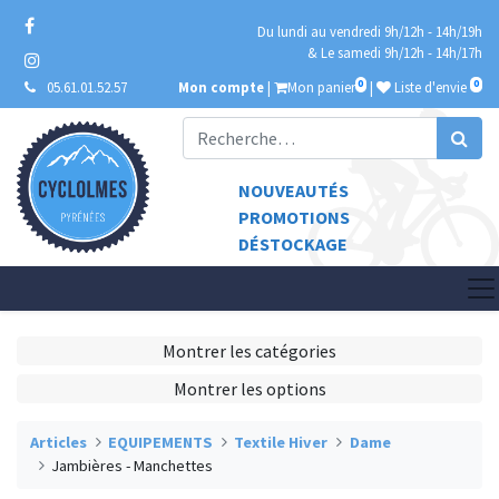
Du lundi au vendredi 9h/12h - 14h/19h
& Le samedi 9h/12h - 14h/17h
0
0
05.61.01.52.57
Mon compte
|
Mon panier
|
Liste d'envie
NOUVEAUTÉS
PROMOTIONS
DÉSTOCKAGE
Montrer les catégories
Montrer les options
Articles
EQUIPEMENTS
Textile Hiver
Dame
Jambières - Manchettes