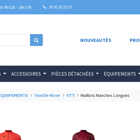
05.61.01.52.57
i 9h/12h - 14h/17h
NOUVEAUTÉS
PRO
S
ACCESSOIRES
PIÈCES DÉTACHÉES
ÉQUIPEMENTS
EQUIPEMENTS
Textile Hiver
VTT
Maillots Manches Longues