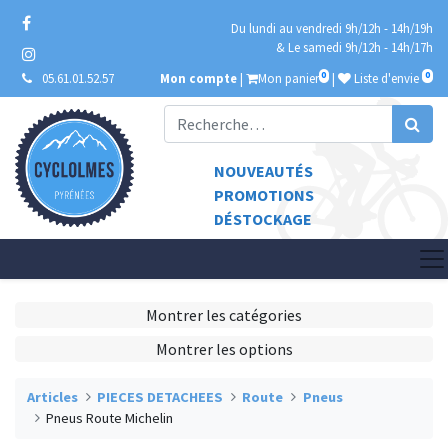
Du lundi au vendredi 9h/12h - 14h/19h
& Le samedi 9h/12h - 14h/17h
0
0
05.61.01.52.57
Mon compte
|
Mon panier
|
Liste d'envie
NOUVEAUTÉS
PROMOTIONS
DÉSTOCKAGE
Montrer les catégories
Montrer les options
Articles
PIECES DETACHEES
Route
Pneus
Pneus Route Michelin