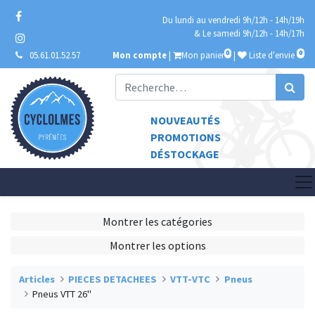
Du lundi au vendredi 9h/12h - 14h/19h
& Le samedi 9h/12h - 14h/17h
0
0
05.61.01.52.57
Mon compte
|
Mon panier
|
Liste d'envie
NOUVEAUTÉS
PROMOTIONS
DÉSTOCKAGE
Montrer les catégories
Montrer les options
Articles
PIECES DETACHEES
VTT-VTC
Pneus
Pneus VTT 26"