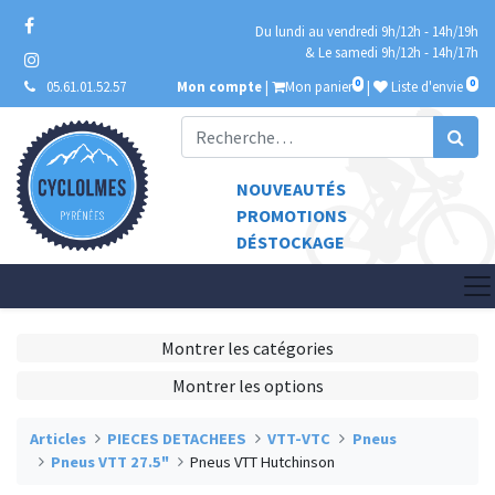
Du lundi au vendredi 9h/12h - 14h/19h
& Le samedi 9h/12h - 14h/17h
0
0
05.61.01.52.57
Mon compte
|
Mon panier
|
Liste d'envie
NOUVEAUTÉS
PROMOTIONS
DÉSTOCKAGE
Montrer les catégories
Montrer les options
Articles
PIECES DETACHEES
VTT-VTC
Pneus
Pneus VTT 27.5"
Pneus VTT Hutchinson