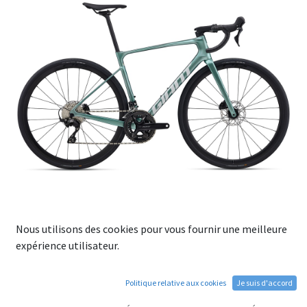
Nous utilisons des cookies pour vous fournir une meilleure
Vélo route GIANT DEFY Advanced
expérience utilisateur.
2 Spruce
Politique relative aux cookies
Je suis d'accord
CONÇU POUR MAXIMISER VOTRE VITESSE MOYENNE SUR LES