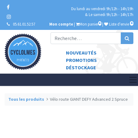
Du lundi au vendredi 9h/12h - 14h/19h
& Le samedi 9h/12h - 14h/17h
0
0
05.61.01.52.57
Mon compte
|
Mon panier
|
Liste d'envie
NOUVEAUTÉS
PROMOTIONS
DÉSTOCKAGE
Tous les produits
Vélo route GIANT DEFY Advanced 2 Spruce