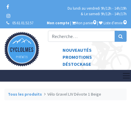
Du lundi au vendredi 9h/12h - 14h/19h
& Le samedi 9h/12h - 14h/17h
0
0
05.61.01.52.57
Mon compte
|
Mon panier
|
Liste d'envie
NOUVEAUTÉS
PROMOTIONS
DÉSTOCKAGE
Tous les produits
Vélo Gravel LIV Dévote 1 Beige