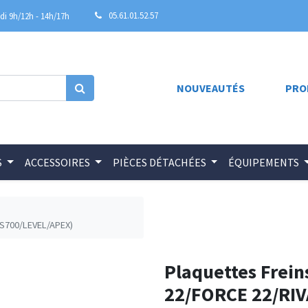
05.61.01.52.57
i 9h/12h - 14h/17h
NOUVEAUTÉS
PRO
S
ACCESSOIRES
PIÈCES DÉTACHÉES
ÉQUIPEMENTS
/S700/LEVEL/APEX)
Plaquettes Frei
22/FORCE 22/RIV